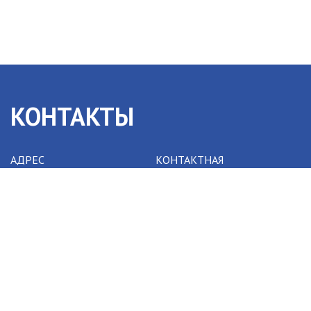
КОНТАКТЫ
АДРЕС
КОНТАКТНАЯ
ИНФОРМАЦИЯ
г. Новосибирск,
пр. Ак. Лаврентьева, 2/1
Телефон:
+7 (383) 330-
65-59
ЮРИДИЧЕСКИЙ АДРЕС
Факс:
+7 (383) 316-57-26
WhatsApp:
+7(923)231-
г. Новосибирск,
66-98
ул. Николаева, 8
Email:
ktipm@oesd.ru