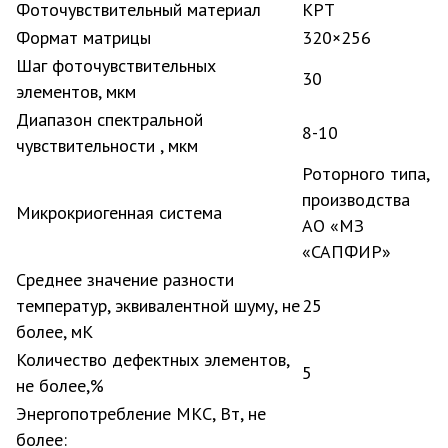
Фоточувствительный материал
КРТ
Формат матрицы
320×256
Шаг фоточувствительных
30
элементов, мкм
Диапазон спектральной
8-10
чувствительности , мкм
Роторного типа,
производства
Микрокриогенная система
АО «МЗ
«САПФИР»
Среднее значение разности
температур, эквивалентной шуму, не
25
более, мК
Количество дефектных элементов,
5
не более,%
Энергопотребление МКС, Вт, не
более: